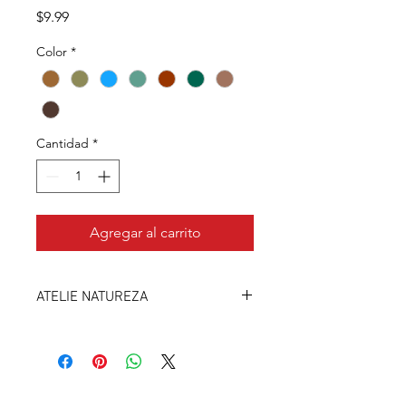
Precio
$9.99
Color
*
Cantidad
*
Agregar al carrito
ATELIE NATUREZA
Atelie Naturaleza
Aquí encontraras, el hilo ATELIE
NATURALEZA, recetas y patrones.
Este hilo es una colección especial