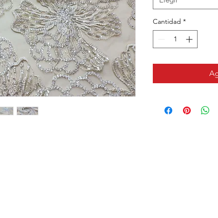
Cantidad
*
Ag
CONTACTO
VISÍTANOS
Email
311 Av. José De Diego, Arecib