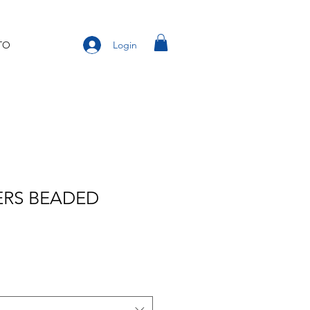
Login
TO
ERS BEADED