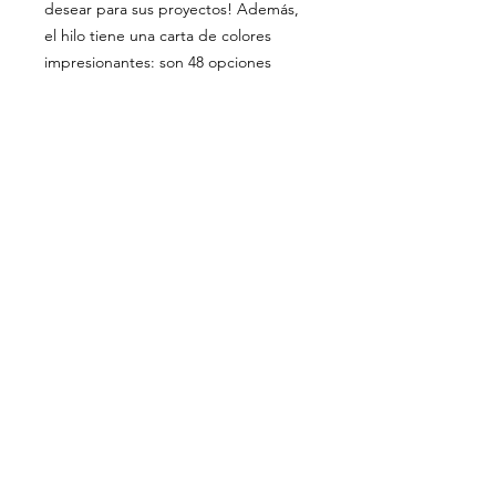
desear para sus proyectos! Además,
el hilo tiene una carta de colores
impresionantes: son 48 opciones
versátiles para colorear sus mejores
proyectos de crochet y tricot. Ah, y el
hilo todavía cuenta con el sello
EasyPull!
VISÍTANOS
311 Av. José De Diego, Arecibo, Puerto Rico 00612
Lun-Sáb: 8:30am- 5:00pm
CONTACTO