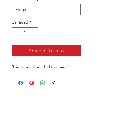
Cantidad
*
Agregar al carrito
Rhinestoned beaded top panel
VISÍTANOS
311 Av. José De Diego, Arecibo, Puerto Rico 00612